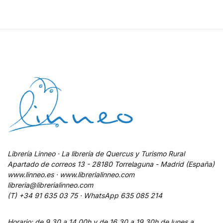
Librería Linneo · La librería de Quercus y Turismo Rural
Apartado de correos 13 - 28180 Torrelaguna - Madrid (España)
www.linneo.es · www.librerialinneo.com
libreria@librerialinneo.com
(T) +34 91 635 03 75 ·
WhatsApp
635 085 214
Horario: de 9,30 a 14,00h y de 16,30 a 19,30h de lunes a