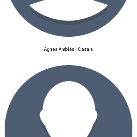
Agnés Amblàs i Casals