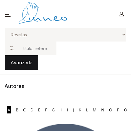
Buscar
Avanzada
Autores
A
B
C
D
E
F
G
H
I
J
K
L
M
N
O
P
Q