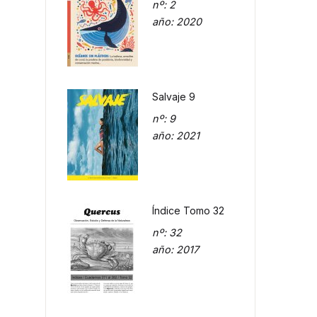
nº
: 2
año
: 2020
Salvaje 9
nº
: 9
año
: 2021
Índice Tomo 32
nº
: 32
año
: 2017