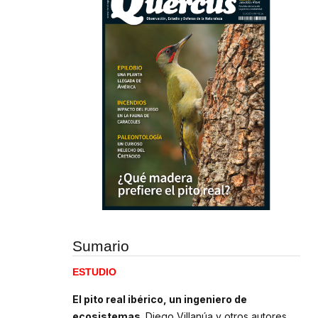
Sumario
ESTUDIO
El pito real ibérico, un ingeniero de
ecosistemas.
Diego Villanúa y otros autores