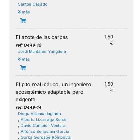
Santos Casado
más
El azote de las carpas
1,50
€
ref: Q449-12
Jordi Muntaner Yangüela
más
El pito real ibérico, un ingeniero
1,50
€
ecosistémico adaptable pero
exigente
ref: Q449-14
Diego Villanúa Inglada
,
Alberto Lizarraga Senar
,
David Campión Ventura
,
Alfonso Senosiain García
,
Gorka Gorospe Rombouts