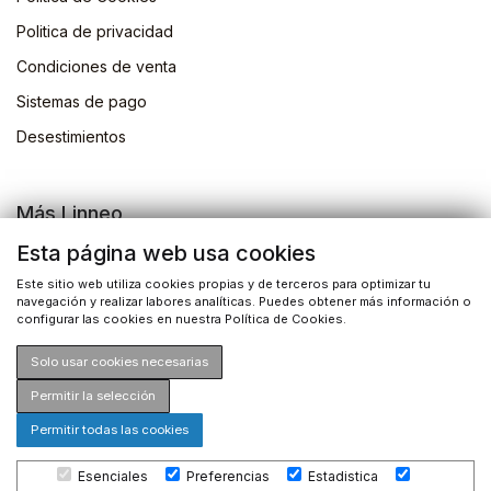
Politica de privacidad
Condiciones de venta
Sistemas de pago
Desestimientos
Más Linneo
Blog
Esta página web usa cookies
Actividades
Este sitio web utiliza cookies propias y de terceros para optimizar tu
navegación y realizar labores analíticas. Puedes obtener más información o
Busqueda de libros
configurar las cookies en nuestra Política de Cookies.
Solo usar cookies necesarias
Permitir la selección
Permitir todas las cookies
©2026 Drosophila Ediciones S.L. Todos los derechos
Esenciales
Preferencias
Estadistica