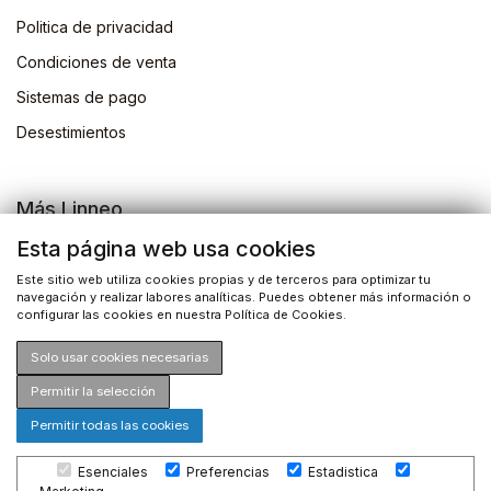
Politica de privacidad
Condiciones de venta
Sistemas de pago
Desestimientos
Más Linneo
Blog
Esta página web usa cookies
Actividades
Este sitio web utiliza cookies propias y de terceros para optimizar tu
navegación y realizar labores analíticas. Puedes obtener más información o
Busqueda de libros
configurar las cookies en nuestra Política de Cookies.
Solo usar cookies necesarias
Permitir la selección
Permitir todas las cookies
©2026 Drosophila Ediciones S.L. Todos los derechos
Esenciales
Preferencias
Estadistica
reservados