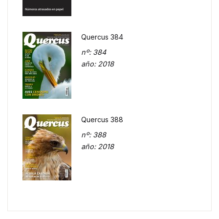
Quercus 384
nº
: 384
año
: 2018
Quercus 388
nº
: 388
año
: 2018