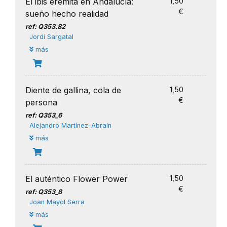
El ibis eremita en Andalucía:
1,50
€
sueño hecho realidad
ref: Q353.82
Jordi Sargatal
más
Diente de gallina, cola de
1,50
€
persona
ref: Q353_6
Alejandro Martínez-Abraín
más
El auténtico Flower Power
1,50
€
ref: Q353_8
Joan Mayol Serra
más