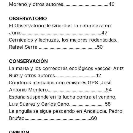
Moreno y otros autores......................................40
OBSERVATORIO
El Observatorio de Quercus: la naturaleza en
Junio...................................................................47
Cernícalos y lechuzas, los mejores rodenticidas.
Rafael Serra .................................................50
CONSERVACIÓN
La marta y los corredores ecológicos vascos. Aritz
Ruiz y otros autores...................................12
Cóndores marcados con emisores GPS. José
Antonio Montero.................................................54
España suspende en la lucha contra el veneno.
Luis Suárez y Carlos Cano............................. 58
La anguila se sigue pescando en Andalucía. Pedro
Brufao........................................................60
OPINIÓN