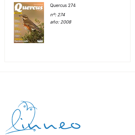
Quercus 274
nº
: 274
año
: 2008