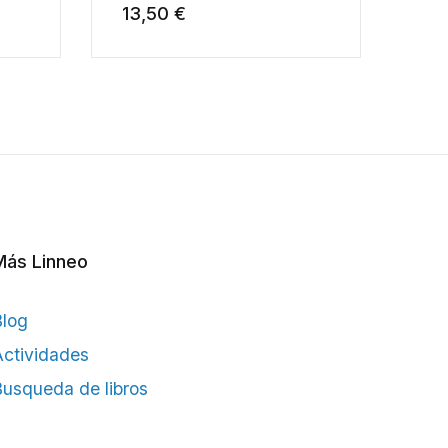
13,50 €
18
Dehesas, El Rayo y
Mayabona (Teruel)
Más Linneo
Blog
ctividades
usqueda de libros