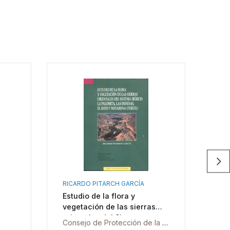
RICARDO PITARCH GARCÍA
Estudio de la flora y
Los
vegetación de las sierras
For
orientales del Sistema
Consejo de Protección de la Naturaleza de Aragón
Uni
Ibérico: La Paloma, Las