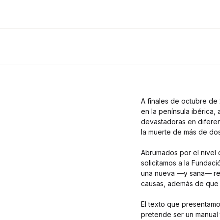
A finales de octubre de
en la península ibéric
devastadoras en diferent
la muerte de más de dos
Abrumados por el nivel 
solicitamos a la Fundaci
una nueva —y sana— rela
causas, además de que n
El texto que presentamos
pretende ser un manual t