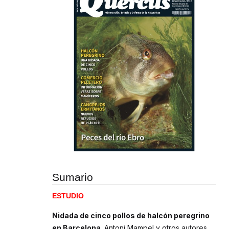
Sumario
ESTUDIO
Nidada de cinco pollos de halcón peregrino
en Barcelona.
Antoni Mampel y otros autores