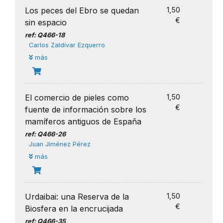
Los peces del Ebro se quedan
1,50
€
sin espacio
ref: Q466-18
Carlos Zaldívar Ezquerro
más
El comercio de pieles como
1,50
€
fuente de información sobre los
mamíferos antiguos de España
ref: Q466-26
Juan Jiménez Pérez
más
Urdaibai: una Reserva de la
1,50
€
Biosfera en la encrucijada
ref: Q466-35