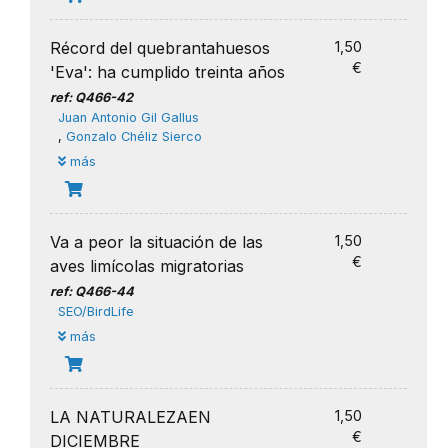
Récord del quebrantahuesos
1,50
€
'Eva': ha cumplido treinta años
ref: Q466-42
Juan Antonio Gil Gallus
,
Gonzalo Chéliz Sierco
más
Va a peor la situación de las
1,50
€
aves limícolas migratorias
ref: Q466-44
SEO/BirdLife
más
LA NATURALEZAEN
1,50
€
DICIEMBRE