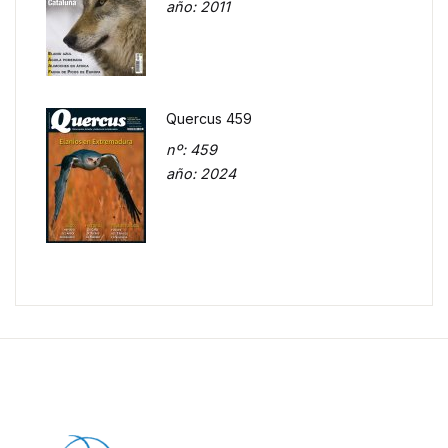
año
: 2011
Quercus 459
nº
: 459
año
: 2024