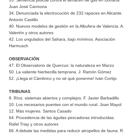
33. Sentencia judicial contra el almacén de gas en Doñana.
Juan José Carmona
34. Denunciada la electrocución de 232 rapaces en Alicante.
Antonio Castillo
40. Nuevos modelos de gestión en la Albufera de Valencia. A.
Valentín y otros autores
42. Los ungulados del Sahara, bajo mínimos. Asociación
Harmusch
OBSERVACIÓN
47. El Observatorio de Quercus: la naturaleza en Marzo
50. La valiente hierbecilla temprana. J. Ramón Gómez
52. ¡Llega el Cámbrico y no sé qué ponerme! Iván Cortijo
TRIBUNAS
8. Ríos: sistemas abiertos y complejos. F. Javier Barbadillo
10. Los necesarios puentes con el mundo rural. Joan Mayol
12. Más mujeres. Santos Casado
64. Procedencia de las águilas pescadoras introducidas.
Rafel Triay y otros autores
66. A debate las medidas para reducir atropellos de fauna. R.