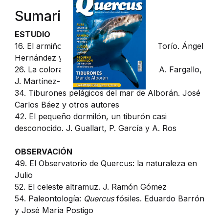
Sumario
Crear una cuenta
Registrarme
Más Linneo
Pantera
ESTUDIO
16. El armiño en el valle leonés del río Torío. Ángel
La Fertilidad de
Hernández y Pilar Zaldívar
26. La coloración juvenil de las aves. J.A. Fargallo,
Ballena Blanca
J. Martínez-Padilla y P. Vergara
34. Tiburones pelágicos del mar de Alborán. José
Okeanos
Carlos Báez y otros autores
42. El pequeño dormilón, un tiburón casi
Mètode
desconocido. J. Guallart, P. García y A. Ros
Grandes Espac
OBSERVACIÓN
49. El Observatorio de Quercus: la naturaleza en
Julio
52. El celeste altramuz. J. Ramón Gómez
54. Paleontología:
Quercus
fósiles. Eduardo Barrón
y José María Postigo