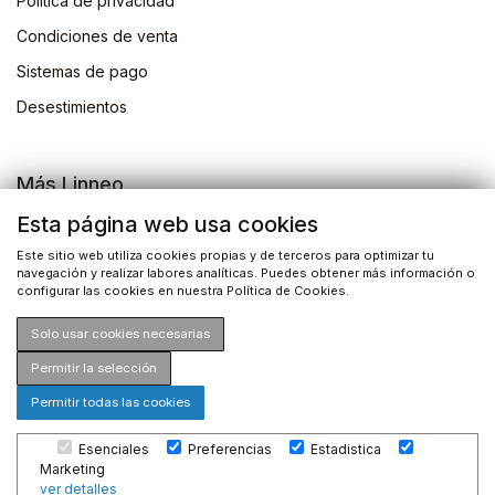
Politica de privacidad
Condiciones de venta
Sistemas de pago
Desestimientos
Más Linneo
Blog
Esta página web usa cookies
Actividades
Este sitio web utiliza cookies propias y de terceros para optimizar tu
navegación y realizar labores analíticas. Puedes obtener más información o
Busqueda de libros
configurar las cookies en nuestra Política de Cookies.
Solo usar cookies necesarias
Permitir la selección
Permitir todas las cookies
©2026 Drosophila Ediciones S.L. Todos los derechos
Esenciales
Preferencias
Estadistica
reservados
Marketing
ver detalles