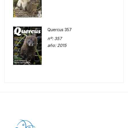
Quercus 357
nº
: 357
año
: 2015