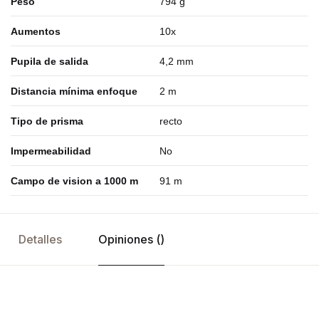
Peso
794 g
Aumentos
10x
Pupila de salida
4,2 mm
Distancia mínima enfoque
2 m
Tipo de prisma
recto
Impermeabilidad
No
Campo de vision a 1000 m
91 m
Detalles
Opiniones ()