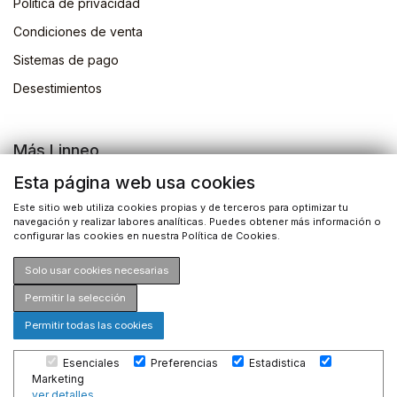
Politica de privacidad
Condiciones de venta
Sistemas de pago
Desestimientos
Más Linneo
Blog
Esta página web usa cookies
Actividades
Este sitio web utiliza cookies propias y de terceros para optimizar tu
navegación y realizar labores analíticas. Puedes obtener más información o
Busqueda de libros
configurar las cookies en nuestra Política de Cookies.
Solo usar cookies necesarias
Permitir la selección
Permitir todas las cookies
©2026 Drosophila Ediciones S.L. Todos los derechos
Esenciales
Preferencias
Estadistica
reservados
Marketing
ver detalles