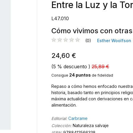
Entre la Luz y la T
L47.010
Cómo vivimos con otras
(0)
Esther Woolfson
24,60 €
(5 % descuento )
25,89 €
24 puntos
Consigue
de fidelidad
Repaso a cómo hemos enfocado nuestras r
historia, basado tanto en principios relig
máxima actualidad con derivaciones en cam
alimentación.
Carbrame
Editorial:
Naturaleza salvaje
Colección:
9788412566338
ISBN: