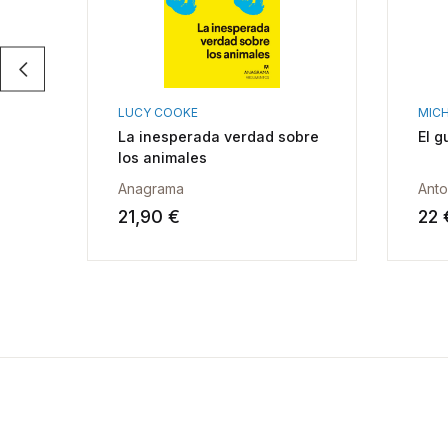
LUCY COOKE
MICH
La inesperada verdad sobre
El g
los animales
Anagrama
Anto
21,90 €
22 