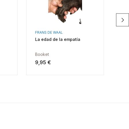
FRANS DE WAAL
JOS
La edad de la empatía
Páj
Booket
Cal
9,95 €
16