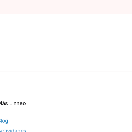
Más Linneo
Blog
ctividades