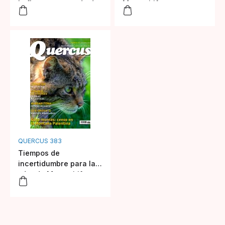
la flora amenazada de
Margaritifera
Zaragoza
auricularia en España
QUERCUS 383
Tiempos de
incertidumbre para la
náyade Margaritifera
auricularia