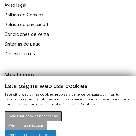
Aviso legal
Política de Cookies
Politica de privacidad
Condiciones de venta
Sistemas de pago
Desestimientos
Más Linneo
Blog
Esta página web usa cookies
Actividades
Este sitio web utiliza cookies propias y de terceros para optimizar tu
navegación y realizar labores analíticas. Puedes obtener más información o
Busqueda de libros
configurar las cookies en nuestra Política de Cookies.
Solo usar cookies necesarias
Permitir la selección
Permitir todas las cookies