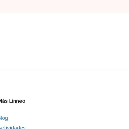
Más Linneo
Blog
ctividades